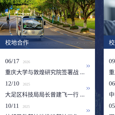
校地合作
校
06/17
09
2026
重庆大学与敦煌研究院签署战 ...
重
12/10
06
2025
大足区科技局局长曾建飞一行 ...
中
10/11
05
2025